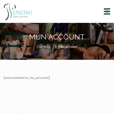
Skip
to
MIJN ACCOUNT
content
Enerki.be
>
Mijn account
[woocommerce_my_account]