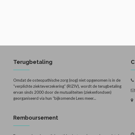
Terugbetaling
C
Omdat de osteopathische zorg (nog) niet opgenomen is in de
“verplichte ziekteverzekering” (RIZIV), wordt de terugbetaling
ervan sinds 2000 door de mutualiteiten (ziekenfondsen)
georganiseerd via hun “bijkomende
Lees meer...
Remboursement