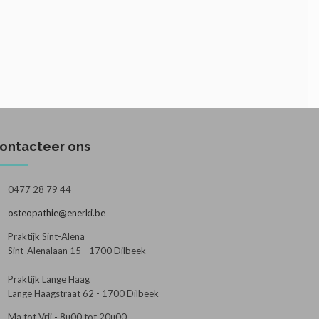
ontacteer ons
0477 28 79 44
osteopathie@enerki.be
Praktijk Sint-Alena
Sint-Alenalaan 15 - 1700 Dilbeek
Praktijk Lange Haag
Lange Haagstraat 62 - 1700 Dilbeek
Ma tot Vrij - 8u00 tot 20u00