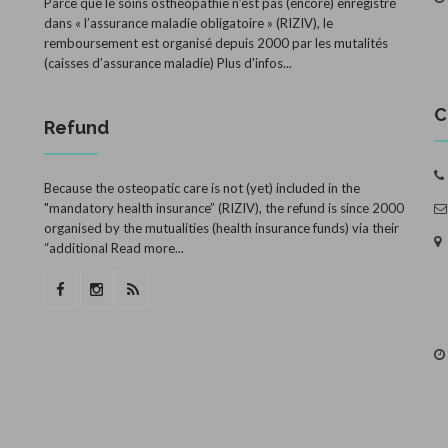
Parce que le soins osthéopathie n’est pas (encore) enregistré
dans « l’assurance maladie obligatoire » (RIZIV), le
remboursement est organisé depuis 2000 par les mutalités
(caisses d’assurance maladie)
Plus d'infos...
C
Refund
Because the osteopatic care is not (yet) included in the
"mandatory health insurance” (RIZIV), the refund is since 2000
organised by the mutualities (health insurance funds) via their
“additional
Read more...