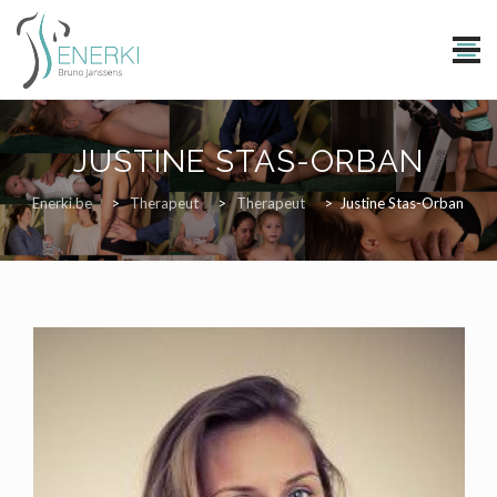
Skip
to
JUSTINE STAS-ORBAN
content
Enerki.be
>
Therapeut
>
Therapeut
>
Justine Stas-Orban