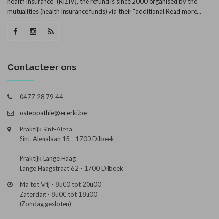
health insurance” (RIZIV), the refund is since 2000 organised by the
mutualities (health insurance funds) via their “additional
Read more...
Contacteer ons
0477 28 79 44
osteopathie@enerki.be
Praktijk Sint-Alena
Sint-Alenalaan 15 - 1700 Dilbeek
Praktijk Lange Haag
Lange Haagstraat 62 - 1700 Dilbeek
Ma tot Vrij - 8u00 tot 20u00
Zaterdag - 8u00 tot 18u00
(Zondag gesloten)