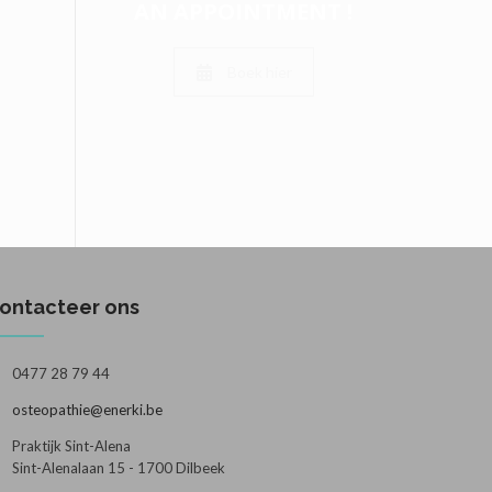
AN APPOINTMENT !
Boek hier
ontacteer ons
0477 28 79 44
osteopathie@enerki.be
Praktijk Sint-Alena
Sint-Alenalaan 15 - 1700 Dilbeek