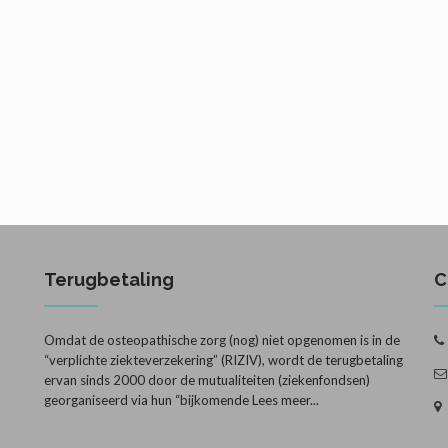
Terugbetaling
C
Omdat de osteopathische zorg (nog) niet opgenomen is in de
“verplichte ziekteverzekering” (RIZIV), wordt de terugbetaling
ervan sinds 2000 door de mutualiteiten (ziekenfondsen)
georganiseerd via hun “bijkomende
Lees meer...