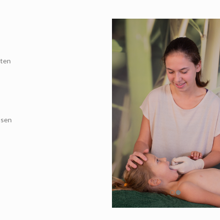
hten
ssen