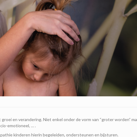
ant groei en verandering. Niet enkel onder de vorm van “groter worden” ma
ocio-emotioneel, … .
pathie kinderen hierin begeleiden, ondersteunen en bijsturen.