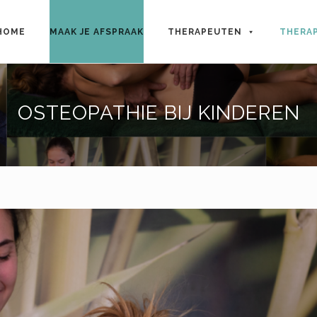
p
HOME
MAAK JE AFSPRAAK
THERAPEUTEN
THERA
tent
OSTEOPATHIE BIJ KINDEREN