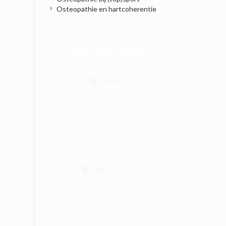
Osteopathie en hartcoherentie
EEN AFSPRAAK !
Boek hier
UNE RENDEZ-VOUS !
RESERVEZ ICI