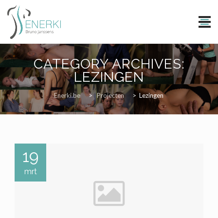
Skip
to
CATEGORY ARCHIVES:
content
LEZINGEN
Enerki.be
>
Projecten
>
Lezingen
19
mrt