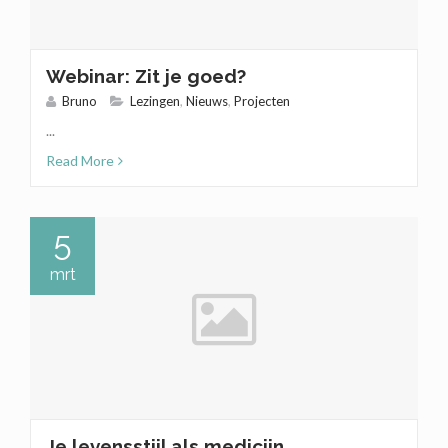
Webinar: Zit je goed?
Bruno
Lezingen
,
Nieuws
,
Projecten
...
Read More
5
mrt
Je levensstijl als medicijn