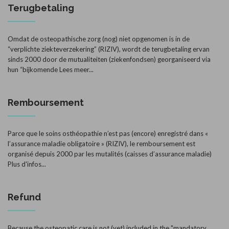
Terugbetaling
Omdat de osteopathische zorg (nog) niet opgenomen is in de
“verplichte ziekteverzekering” (RIZIV), wordt de terugbetaling ervan
sinds 2000 door de mutualiteiten (ziekenfondsen) georganiseerd via
hun “bijkomende
Lees meer...
Remboursement
Parce que le soins osthéopathie n’est pas (encore) enregistré dans «
l’assurance maladie obligatoire » (RIZIV), le remboursement est
organisé depuis 2000 par les mutalités (caisses d’assurance maladie)
Plus d'infos...
Refund
Because the osteopatic care is not (yet) included in the "mandatory