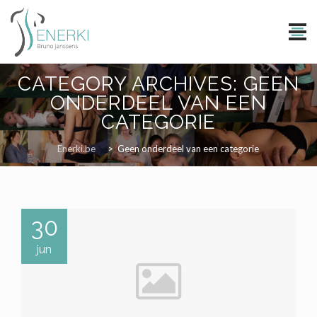
Skip
CATEGORY ARCHIVES:
GEEN
to
ONDERDEEL VAN EEN
content
CATEGORIE
Enerki.be
>
Geen onderdeel van een categorie
30
jun