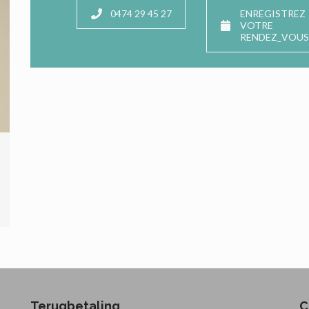
0474 29 45 27
ENREGISTREZ
VOTRE
RENDEZ_VOUS
Terugbetaling
C