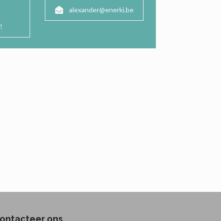
alexander@enerki.be
!
ontacteer ons