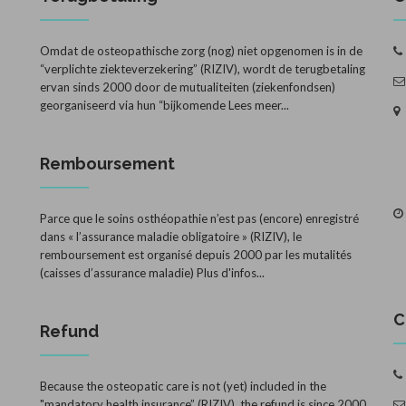
Omdat de osteopathische zorg (nog) niet opgenomen is in de
“verplichte ziekteverzekering” (RIZIV), wordt de terugbetaling
ervan sinds 2000 door de mutualiteiten (ziekenfondsen)
georganiseerd via hun “bijkomende
Lees meer...
Remboursement
Parce que le soins osthéopathie n’est pas (encore) enregistré
dans « l’assurance maladie obligatoire » (RIZIV), le
remboursement est organisé depuis 2000 par les mutalités
(caisses d’assurance maladie)
Plus d'infos...
C
Refund
Because the osteopatic care is not (yet) included in the
"mandatory health insurance” (RIZIV), the refund is since 2000