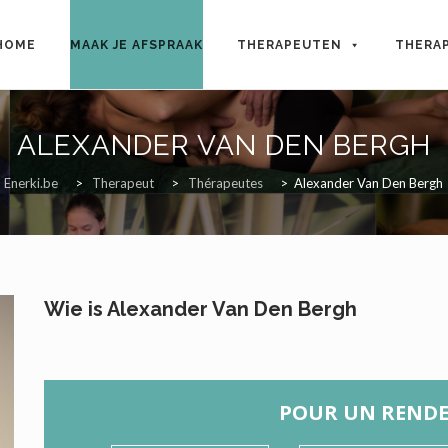
p
HOME
MAAK JE AFSPRAAK
THERAPEUTEN
THERA
tent
ALEXANDER VAN DEN BERGH
Enerki.be
>
Therapeut
>
Thérapeutes
>
Alexander Van Den Bergh
Wie is Alexander Van Den Bergh
POUR UN RENDE